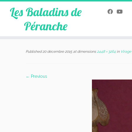
Les Baladins de
Péranche
Skip
to
Published
20 décembre 2015
at dimensions
2448 × 3264
in
Virage
content
← Previous