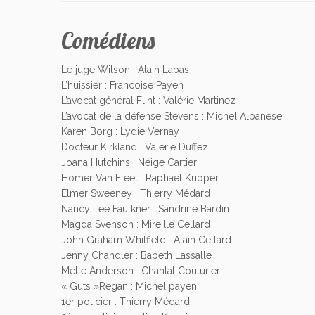
Comédiens
Le juge Wilson : Alain Labas
L’huissier : Francoise Payen
L’avocat général Flint : Valérie Martinez
L’avocat de la défense Stevens : Michel Albanese
Karen Borg : Lydie Vernay
Docteur Kirkland : Valérie Duffez
Joana Hutchins : Neige Cartier
Homer Van Fleet : Raphael Kupper
Elmer Sweeney : Thierry Médard
Nancy Lee Faulkner : Sandrine Bardin
Magda Svenson : Mireille Cellard
John Graham Whitfield : Alain Cellard
Jenny Chandler : Babeth Lassalle
Melle Anderson : Chantal Couturier
« Guts »Regan : Michel payen
1er policier : Thierry Médard