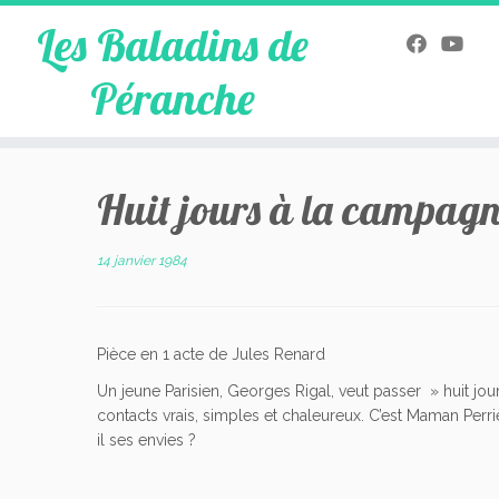
Les Baladins de
Péranche
Skip
to
Huit jours à la campag
content
14 janvier 1984
Pièce en 1 acte de Jules Renard
Un jeune Parisien, Georges Rigal, veut passer » huit jo
contacts vrais, simples et chaleureux. C’est Maman Perri
il ses envies ?