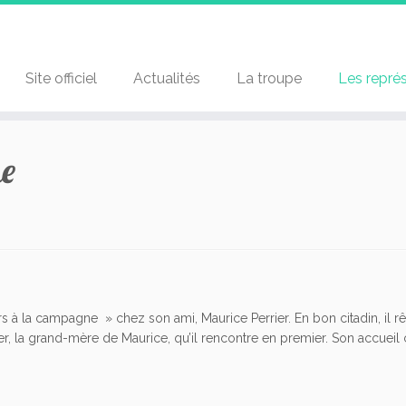
Site officiel
Actualités
La troupe
Les repré
ne
urs à la campagne » chez son ami, Maurice Perrier. En bon citadin, il
er, la grand-mère de Maurice, qu’il rencontre en premier. Son accueil