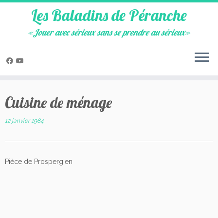
Les Baladins de Péranche
«Jouer avec sérieux sans se prendre au sérieux»
Skip
to
Cuisine de ménage
content
12 janvier 1984
Pièce de Prospergien