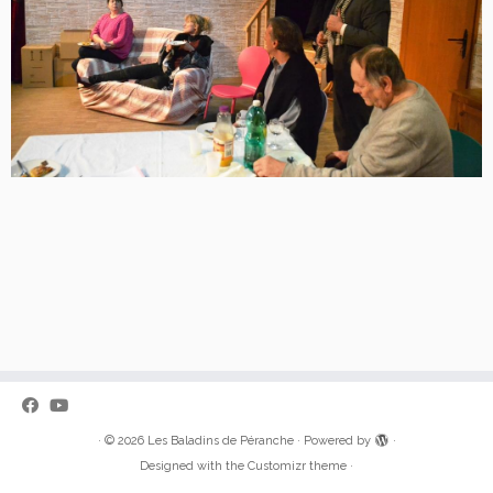
·
© 2026
Les Baladins de Péranche
·
Powered by
·
Designed with the
Customizr theme
·