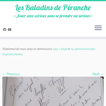
Les Baladins de Péranche
«Jouer avec sérieux sans se prendre au sérieux»
Skip
to
Published
16 mars 2022
at dimensions
1251 × 1848
in
Au pensionnat des
content
toujours jeunes
.
← Previous
Next →