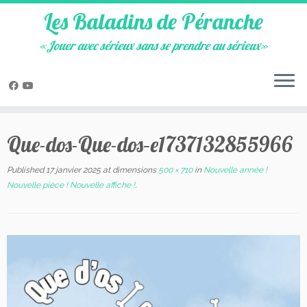
Les Baladins de Péranche
«Jouer avec sérieux sans se prendre au sérieux»
Skip
to
Que-dos-Que-dos–e1737132855966
content
Published
17 janvier 2025
at dimensions
500 × 710
in
Nouvelle année !
Nouvelle pièce ! Nouvelle affiche !
.