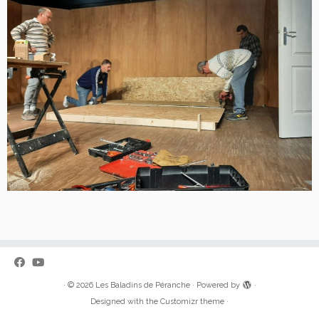
·
© 2026
Les Baladins de Péranche
·
Powered by
·
Designed with the
Customizr theme
·