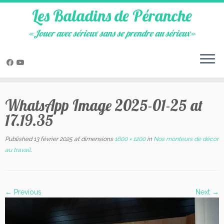
Les Baladins de Péranche
«Jouer avec sérieux sans se prendre au sérieux»
Skip
to
WhatsApp Image 2025-01-25 at
content
17.19.35
Published
13 février 2025
at dimensions
1600 × 1200
in
Nos monteurs de décor
au travail
.
← Previous
Next →