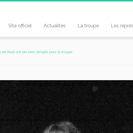
Site officiel
Actualités
La troupe
Les repré
de Noël ont été bien remplis pour la troupe
.