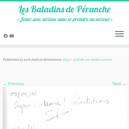
Les Baladins de Péranche
«Jouer avec sérieux sans se prendre au sérieux»
Skip
to
Published
12 avril 2016
at dimensions
1643 × 2170
in
Les belles soeurs
.
content
← Previous
Next →