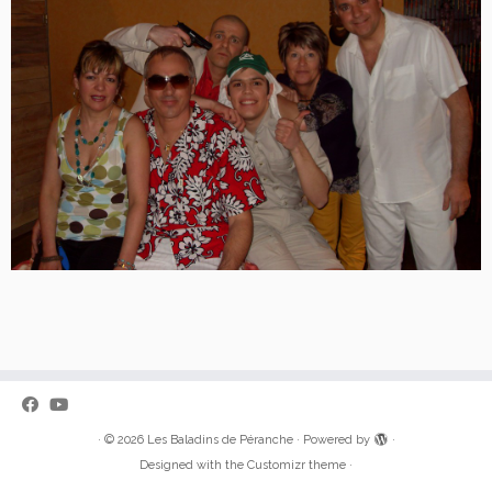
·
© 2026
Les Baladins de Péranche
·
Powered by
·
Designed with the
Customizr theme
·