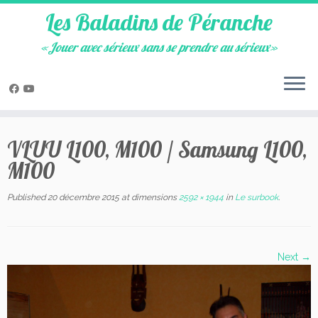
Les Baladins de Péranche
«Jouer avec sérieux sans se prendre au sérieux»
Skip
to
VLUU L100, M100 / Samsung L100,
content
M100
Published
20 décembre 2015
at dimensions
2592 × 1944
in
Le surbook
.
Next →