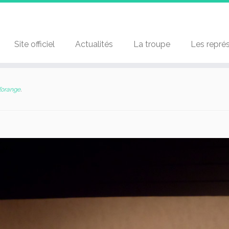
Site officiel
Actualités
La troupe
Les repré
l’orange
.