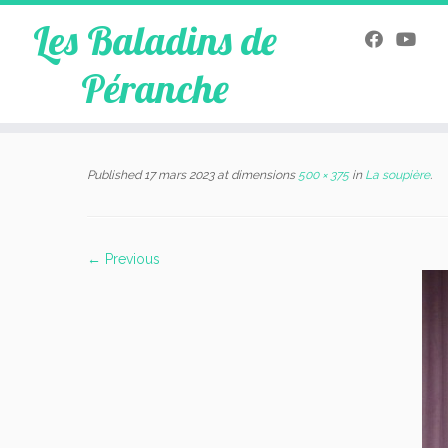
Les Baladins de
Péranche
Skip
to
Published
17 mars 2023
at dimensions
500 × 375
in
La soupière
.
content
← Previous