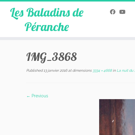
Les Baladins de
Péranche
Skip
to
IMG_3868
content
Published
13 janvier 2016
at dimensions
3334 × 4668
in
La nuit du 1
← Previous