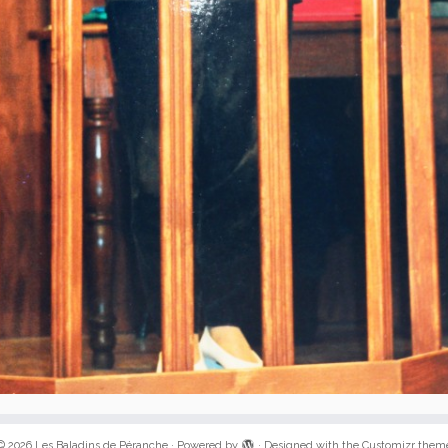
© 2026
Les Baladins de Péranche
·
Powered by
·
Designed with the
Customizr them