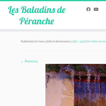
Les Baladins de
Péranche
Skip
to
Published
20 mars 2018
at dimensions
5184 × 3456
in
Hôtes tensi
content
← Previous