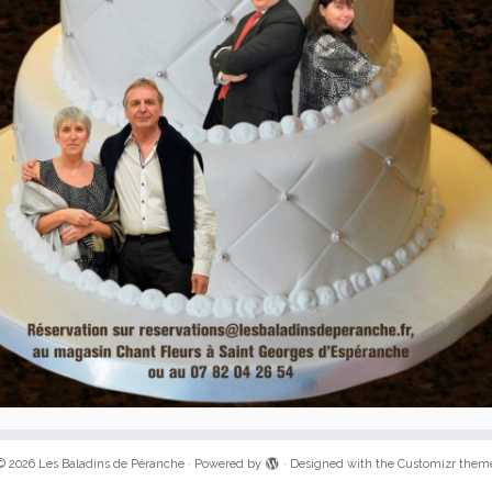
© 2026
Les Baladins de Péranche
·
Powered by
·
Designed with the
Customizr them