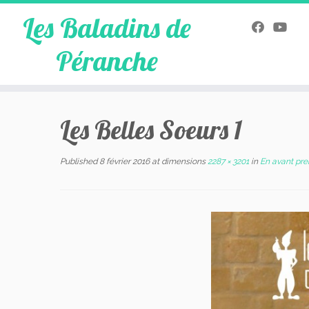
Les Baladins de
Péranche
Skip
to
Les Belles Soeurs 1
content
Published
8 février 2016
at dimensions
2287 × 3201
in
En avant pre