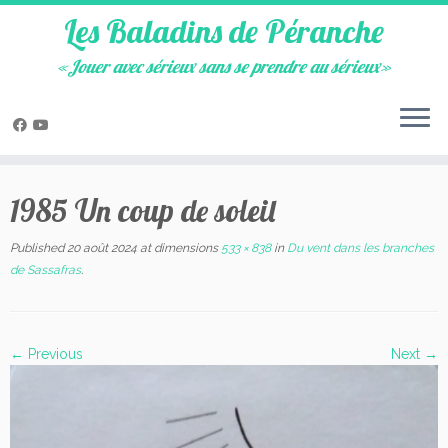
Les Baladins de Péranche
«Jouer avec sérieux sans se prendre au sérieux»
Skip
to
1985 Un coup de soleil
content
Published
20 août 2024
at dimensions
533 × 838
in
Du vent dans les branches
de Sassafras
.
← Previous
Next →