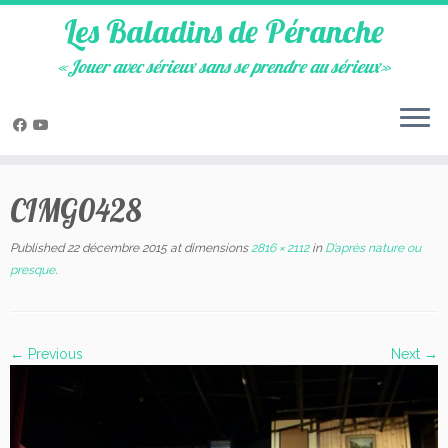
Les Baladins de Péranche
«Jouer avec sérieux sans se prendre au sérieux»
Skip
to
CIMG0428
content
Published
22 décembre 2015
at dimensions
2816 × 2112
in
D’après nature ou
presque
.
← Previous
Next →