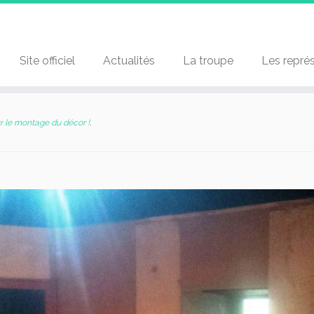
Site officiel
Actualités
La troupe
Les repré
ur le montage du décor !
.