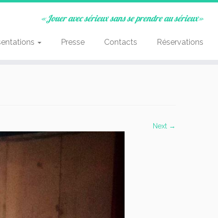
«Jouer avec sérieux sans se prendre au sérieux»
sentations
Presse
Contacts
Réservations
Next →