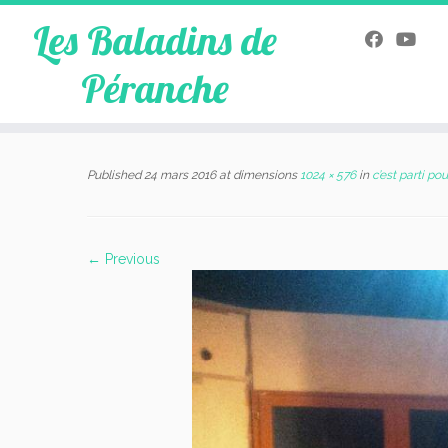
Les Baladins de
Péranche
Skip
to
Published
24 mars 2016
at dimensions
1024 × 576
in
c’est parti po
content
← Previous