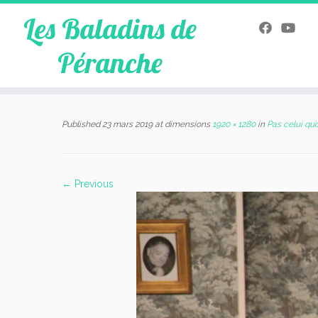
Les Baladins de
Péranche
Skip
to
Published
23 mars 2019
at dimensions
1920 × 1280
in
Pas celui qu’o
content
← Previous