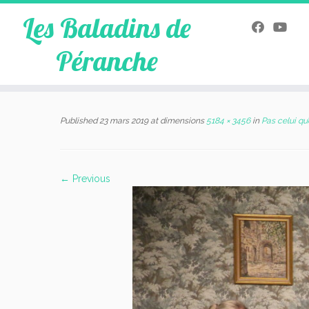
Les Baladins de
Péranche
Skip
to
Published
23 mars 2019
at dimensions
5184 × 3456
in
Pas celui qu’
content
← Previous